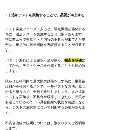
2.｜追加テストを実施することで、品質が向上する
テスト実施フェーズに入ると、弱点機能を強化する
為に、追加テストを実施することは多々あります。
特に前工程で発見すべき内容の不具合が出てきた場
合は、重点的に該当機能を再評価することが必要で
す。
パターン漏れによる確認不足が多く、
観点を明確
に
してから、テストケースを作成することをお勧め致
します。
限られた時間内で最大限の効果を出す為に、最善策
は何かを検討することで、一番ベストな方法が見つ
かると思うので、全員で検討しましょう。また追加
テストを実施後に不具合が収束してきたら、品質が
安定しているので、不具合曲線で状況を確認しなが
ら、テスト実施有無について判断する必要がありま
す。
不具合曲線の説明については、別グログでご説明致
します。