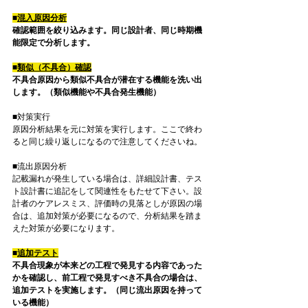
■
混入原因分析
確認範囲を絞り込みます。同じ設計者、同じ時期機
能限定で分析します。
■
類似（不具合）確認
不具合原因から類似不具合が潜在する機能を洗い出
します。（類似機能や不具合発生機能）
■対策実行
原因分析結果を元に対策を実行します。ここで終わ
ると同じ繰り返しになるので注意してくださいね。
■流出原因分析
記載漏れが発生している場合は、詳細設計書、テス
ト設計書に追記をして関連性をもたせて下さい。設
計者のケアレスミス、評価時の見落としが原因の場
合は、追加対策が必要になるので、分析結果を踏ま
えた対策が必要になります。
■
追加テスト
不具合現象が本来どの工程で発見する内容であった
かを確認し、前工程で発見すべき不具合の場合は、
追加テストを実施します。（同じ流出原因を持って
いる機能）