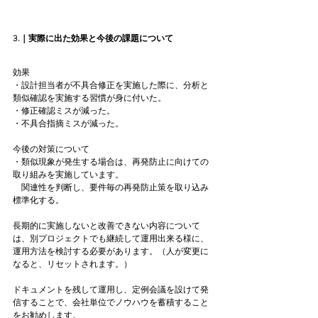
3.｜実際に出た効果と今後の課題について
効果
・設計担当者が不具合修正を実施した際に、分析と
類似確認を実施する習慣が身に付いた。
・修正確認ミスが減った。
・不具合指摘ミスが減った。
今後の対策について
・類似現象が発生する場合は、再発防止に向けての
取り組みを実施しています。
　関連性を判断し、要件毎の再発防止策を取り込み
標準化する。
長期的に実施しないと改善できない内容について
は、別プロジェクトでも継続して運用出来る様に、
運用方法を検討する必要があります。（人が変更に
なると、リセットされます。）
ドキュメントを残して運用し、定例会議を設けて発
信することで、会社単位でノウハウを蓄積すること
をお勧めします。