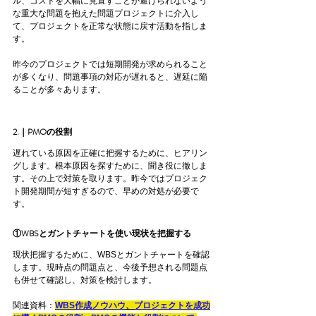
ル、コストを大幅に見直すことが避けられないよう
な重大な問題を抱えた問題プロジェクトに介入し
て、プロジェクトを正常な状態に戻す活動を指しま
す。
昨今のプロジェクトでは短期開発が求められること
が多くなり、問題事項の対応が遅れると、遅延に陥
ることが多々あります。
2.｜PMOの役割
遅れている原因を正確に把握するために、ヒアリン
グします。根本原因を探すために、聞き役に徹しま
す。その上で対策を取ります。昨今ではプロジェク
ト開発期間が短すぎるので、早めの対処が必要で
す。
①WBSとガントチャートを使い現状を把握する
現状把握するために、WBSとガントチャートを確認
します。現時点の問題点と、今後予想される問題点
も併せて確認し、対策を検討します。
関連資料：
WBS作成ノウハウ
、
プロジェクトを成功