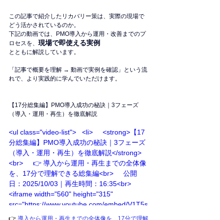
この記事で紹介したリカバリー策は、実際の現場で
どう活かされているのか。
下記の動画では、PMO導入から運用・改善までのプ
現場で即使える実例
ロセスを、
とともに解説しています。
「記事で概要を理解 → 動画で実例を確認」という流
れで、より実践的に学んでいただけます。
【17分総集編】PMO導入成功の秘訣｜3フェーズ
（導入・運用・再生）を徹底解説
<ul class="video-list">   <li>     <strong>【17
分総集編】PMO導入成功の秘訣｜3フェーズ
（導入・運用・再生）を徹底解説</strong>
<br>     👉 導入から運用・再生までの全体像
を、17分で理解できる総集編<br>     公開
日：2025/10/03｜再生時間：16:35<br>     
<iframe width="560" height="315" 
src="https://www.youtube.com/embed/V1T5s
A9Hl7s" frameborder="0" allowfullscreen>
👉
 導入から運用・再生までの全体像を、17分で理解