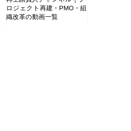
ロジェクト再建・PMO・組
織改革の動画一覧
最新記事
再生請負人がいなくても回る組織
｜再生請負人の流儀 #9
再建は孤独な仕事｜再生請負人の
流儀 #8
鎮火後2週間で健全化｜再生請負