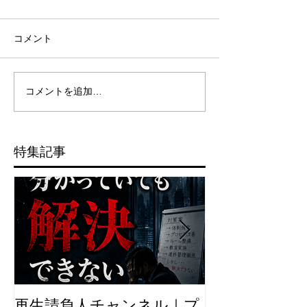
コメント
コメントを追加…
特集記事
再生請負人チャンネル｜プ
再生請負人の