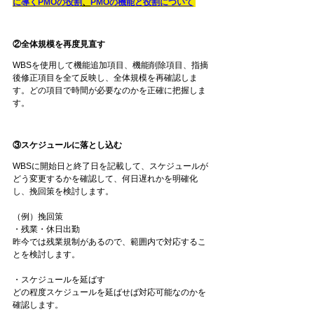
に導くPMOの役割
、
PMOの機能と役割について
②全体規模を再度見直す
WBSを使用して機能追加項目、機能削除項目、指摘
後修正項目を全て反映し、全体規模を再確認しま
す。どの項目で時間が必要なのかを正確に把握しま
す。
③スケジュールに落とし込む
WBSに開始日と終了日を記載して、スケジュールが
どう変更するかを確認して、何日遅れかを明確化
し、挽回策を検討します。
（例）挽回策
・残業・休日出勤
昨今では残業規制があるので、範囲内で対応するこ
とを検討します。
・スケジュールを延ばす
どの程度スケジュールを延ばせば対応可能なのかを
確認します。