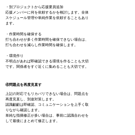
・別プロジェクトから応援要員追加　
応援メンバーに何を依頼するかを検討します。全体
スケジュール管理や単純作業を依頼することもあり
ます。
・作業時間を確保する
打ち合わせ
が多く作業時間を確保できない場合は、
打ち合わせ
を減らし作業時間を確保します。
・環境作り　
不明点があれば即確認できる環境を作ることも大切
です。関係者をすぐ近くに集めることも大切です。
④問題点を再度見直す
上記の対応でもリカバリできない場合は、問題点を
再度見直し、別途対策します。
認識齟齬は即確認、コミュニケーションを上手く取
りながら確認します。
単純な指摘修正が多い場合は、事前に認識合わせを
して最後にまとめて修正します。