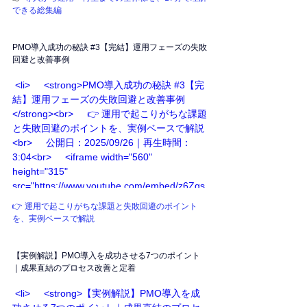
</iframe>   </li>
できる総集編
PMO導入成功の秘訣 
#3
【完結】運用フェーズの失敗
回避と改善事例
 <li>     <strong>PMO導入成功の秘訣 #3【完
結】運用フェーズの失敗回避と改善事例
</strong><br>     👉 運用で起こりがちな課題
と失敗回避のポイントを、実例ベースで解説
<br>     公開日：2025/09/26｜再生時間：
3:04<br>     <iframe width="560" 
height="315" 
src="https://www.youtube.com/embed/z6Zgs
RP9pPg" frameborder="0" allowfullscreen>
👉 運用で起こりがちな課題と失敗回避のポイント
</iframe>   </li>
を、実例ベースで解説
【実例解説】PMO導入を成功させる7つのポイント
｜成果直結のプロセス改善と定着
 <li>     <strong>【実例解説】PMO導入を成