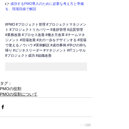
9f1Cxs" frameborder="0" allowfullscreen>
👉 
成功するPMO導入のために必要な考え方と準備
</iframe>   </li> </ul>
を、現場目線で解説
#PMO
#プロジェクト管理
#プロジェクトマネジメン
ト
#プロジェクトリカバリー
#進捗管理
#品質管理
#業務改善
#プロセス改善
#働き方改革
#チームマネ
ジメント
#現場改善
#次の一歩をデザインする
#現場
で使えるノウハウ
#実例解説
#成功事例
#学びの持ち
帰り
#ビジネスリーダー
#マネジメント
#ITコンサル
#プロジェクト成功
#組織改善
タグ：
PMOの役割
PMOの役割について