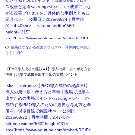
功させる7つのポイント｜成果直結のプロセ
ス改善と定着</strong><br>     👉 成果につな
がる改善プロセスを、具体的な事例とともに
紹介<br>     公開日：2025/09/24｜再生時
間：4:40<br>     <iframe width="560" 
height="315" 
src="https://www.youtube.com/embed/_QLT
TdqnntQ" frameborder="0" allowfullscreen>
👉 
成果につながる改善プロセスを、具体的な事例と
</iframe>   </li>
ともに紹介
【PMO導入成功の秘訣 
#1
】導入の第一歩：考え方と
準備｜現場で成果を出すための実務ポイント
 <li>     <strong>【PMO導入成功の秘訣 #1】
導入の第一歩：考え方と準備｜現場で成果を
出すための実務ポイント</strong><br>     👉 
成功するPMO導入のために必要な考え方と準
備を、現場目線で解説<br>     公開日：
2025/09/22｜再生時間：2:47<br>     
<iframe width="560" height="315" 
src="https://www.youtube.com/embed/ROtPk