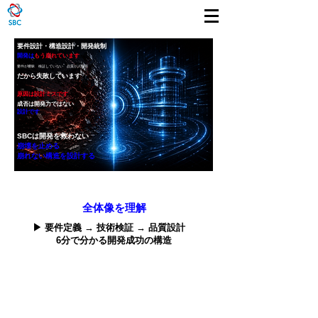
要件設計・構造設計・開発統制
開発は
もう崩れています
要件が曖昧 検証していない 品質が人依存
だから失敗しています
原因は設計ミスです
成否は開発力ではない
設計です
SBCは開発を救わない
崩壊を止める
崩れない構造を設計する
​全体像を理解
▶ 要件定義 → 技術検証 → 品質設計
6分で分かる開発成功の構造