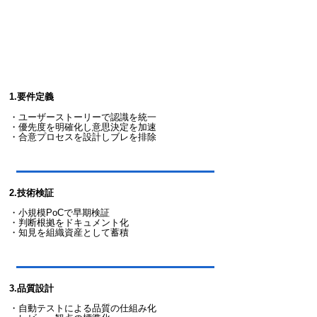
1.要件定義
​・
ユーザーストーリーで認識を統一
・優先度を明確化し意思決定を加速
・合意プロセスを設計しブレを排除
2.技術検証
​・小規模PoCで早期検証
・判断根拠をドキュメント化
​・知見を組織資産として蓄積
3.品質設計
・自動テストによる品質の仕組み化