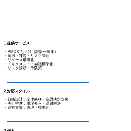
1.提供サービス
​・
PMO立ち上げ（設計〜運用）
・進捗・課題・リスク管理
・リソース最適化
・ドキュメント・会議標準化
​・
リスク診断・予防策
2.対応スタイル
​・戦略設計：全体統括・意思決定支援
・実行推進：現場介入・課題解決
​・運営支援：管理・標準化​
3.強み