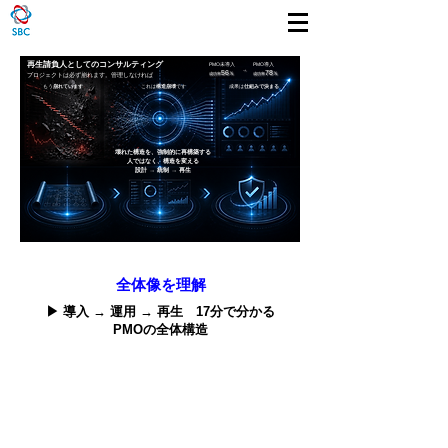
再生請負人としてのコンサルティング
PMO未導入
PMO導入
​→
56
78
％
％
成功率
成功率
プロジェクトは必ず崩れます。管理しなければ
もう
崩れています
これは
構造崩壊
です
成果は
仕組みで決まる
壊れた構造を、強制的に再構築する
人ではなく、構造を変える
設計 → 統制 → 再生
​全体像を理解
▶ 導入 → 運用 → 再生 17分で分かる
PMOの全体構造