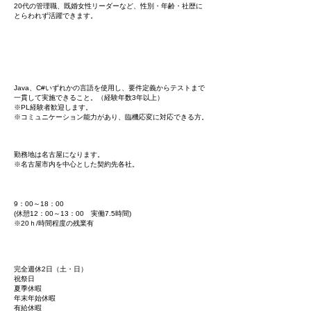
20代の管理職、既婚女性リーダーなど、性別・年齢・社歴に
とらわれず活躍​できます。
応募資格
Java、C#いずれかの言語を使用し、要件定義からテストまで
一貫して実施できること。（経験年数3年以上）
​※PL経験者歓迎します。
※コミュニケーション能力があり、臨機応変に対応できる方。
勤務地
​勤務地は名古屋になります。
※名古屋市内を中心とした契約先各社。
​ 勤務時間
9：00～18：00
(休憩12：00～13：00 実働7.5時間)
​※20ｈ/時間程度の残業有
​ 休日・休暇
完全週休2日（土・日）
祝祭日
夏季休暇
年末年始休暇
有給休暇