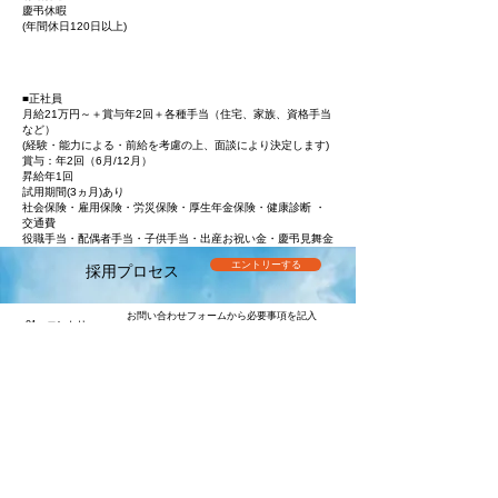
慶弔休暇
(年間休日120日以上)
​ 給料
■正社員
月給21万円～＋賞与年2回＋各種手当（住宅、家族、資格手当
など）
(経験・能力による・前給を考慮の上、面談により決定します)
​賞与：年2回（6月/12月）
昇給年1回
試用期間(3ヵ月)あり
社会保険・雇用保険・労災保険・厚生年金保険・健康診断 ・
交通費
役職手当・配偶者手当・子供手当・出産お祝い金・慶弔見舞金
エントリーする
​採用プロセス
お問い合わせフォームから必要事項を記入
01 エントリー
の上、ご応募下さい。
経歴書・職務経歴書を送付して下さい。
02 書類選考
​（一次選考）
合否通知は、1週間以内にご連絡致します。
03 試験
業務内容に関する試験を受けて頂きます。
（二次選考）