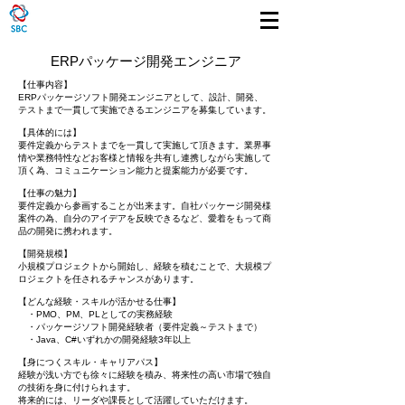
ERP​パッケージ開発エンジニア
​【仕事内容】
ERPパッケージソフト開発エンジニアとして、設計、開発、
テストまで一貫して実施できるエンジニアを募集しています。
【具体的には】
要件定義からテストまでを一貫して実施して頂きます。
業界事
情や業務特性などお客様と情報を共有し連携しながら実施して
頂く為、コミュニケーション能力と提案能力が必要です。
【仕事の魅力】
要件定義から参画することが出来ます。自社パッケージ開発様
案件の為、
自分のアイデアを反映できるなど、愛着をもって商
品の開発に携われます。
【開発規模
】
​小規模プロジェクトから開始し、
経験を積むことで、大規模プ
ロジェクトを任されるチャンスがあります。
【どんな経験・スキルが活かせる仕事】
・PMO、PM、PLとしての実務経験
・パッケージソフト開発経験者（要件定義～テストまで）
・Java、C#いずれかの開発経験3年以上
【身につくスキル・キャリアパス】
経験が浅い方でも徐々に経験を積み、将来性の高い市場で独自
の技術を身に付けられます。
将来的には、リーダや課長として活躍していただけます。