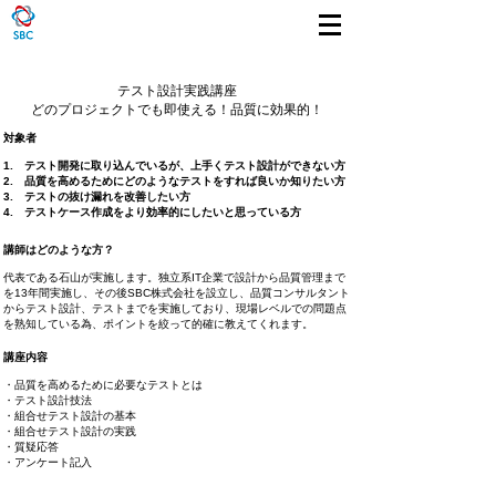
テスト設計実践講座
​どのプロジェクトでも即使える！品質に効果的！
​対象者
1. テスト開発に取り込んでいるが、上手くテスト設計ができない方
2. 品質を高めるためにどのようなテストをすれば良いか知りたい方
3. テストの抜け漏れを改善したい方
​4. テストケース作成をより効率的にしたいと思っている方
講師はどのような方？
代表である石山が実施します。独立系IT企業で設計から品質管理まで
を13年間実施し、その後SBC株式会社を設立し、品質コンサルタント
からテスト設計、テストまでを実施しており、現場レベルでの問題点
を熟知している為、ポイントを絞って的確に教えてくれます。
講座内容
・品質を高めるために必要なテストとは
・テスト設計技法
・組合せテスト設計の基本
・組合せテスト設計の実践
​・質疑応答
・アンケート記入