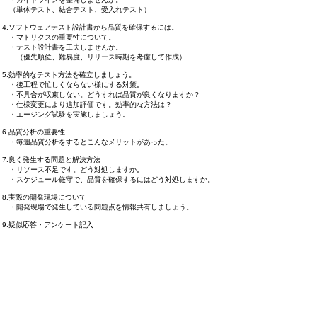
（単体テスト、結合テスト、受入れテスト）
4.ソフトウェアテスト設計書から品質を確保するには。
・マトリクスの重要性について。
・テスト設計書を工夫しませんか。
（優先順位、難易度、リリース時期を考慮して作成）
5.
効率的なテスト方法を確立しましょう。
・後工程で忙しくならない様にする対策。
・不具合が収束しない。どうすれば品質が良くなりますか？
・仕様変更により追加評価です。効率的な方法は
？
・エージング試験を実施しましょう。
6.品質分析の重要性
・毎週品質分析をするとこんなメリットがあった。
7.良く発生する問題と解決方法
・リソース不足です。どう対処しますか。
・スケジュール厳守で、品質を確保するにはどう対処しますか。
8.実際の開発現場について
​ ・開発現場で発生している問題点を情報共有しましょう。
9.疑似応答・アンケート記入
品質についてのご依頼・ご相談
お問合せはこちらから
＜営業時間＞9：00～18：00（土・日祝除）
052-875-3266
「品質教育について」とお伝え下さい。