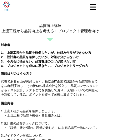
品質向上講座
上流工程から品質向上を考える！プロジェクト管理者向け
​対象者
1. 上流工程から品質を確保したいが、仕組み作りができない方
2. 設計書の品質を確保したいが、対策が分からない方
3. 不具合に悩まない、品質管理のコツが知りたい方
​4. プロジェクトを成功に導きたい、プロジェクトリーダの方
講師はどのような方？
代表である石山が実施します。独立系IT企業で設計から品質管理まで
を13年間実施し、その後SBC株式会社を設立し、品質コンサルタント
からテスト設計、テストまでを実施しており、現場レベルでの問題点
を熟知している為、ポイントを絞って的確に教えてくれます。
講座内容
1.上流工程から品質を確保しましょう。
・上流工程で品質を確保する仕組みとは。
2.設計書の品質チェックについて。
・「誤解、抜け/漏れ、理解の難しさ」による認識不一致について。
​3.ガイドライン作成について。
・ガイドラインを整備しませんか。