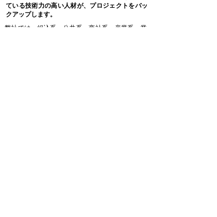
ている技術力の高い人材が、プロジェクトをバッ
クアップします。
弊社では、組込系、公共系、商社系、産業系、業
務系、
インフラ系でのプロジェクト経験がありま
す。今まで培ったノウハウや経験を元に、適材適
所で対策を実施しています。
プロジェクトが開始すると問題が多発し、その為
都度お客様側で根本対策を実施して頂いています
が、対策内容を間違えたり、タイミングが遅いと
大幅なスケジュール遅延に繋がる為、未然に防止
策を提案させて頂きます。
また、テストが開始すると予定より不具合が多く
収束しなかったり、開発側のリリースが大幅に遅
れたりと、スケジュール通りに行かないことが
多々ありますが、リカバリー策について提案させ
て頂きますので、開発側が遅れ・不具合収束の影
響により、テストが大幅に遅延することが無くな
ります。
​お気軽にお問い合わせください
✉ 事例をもとに最適な支援プランをご提案