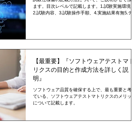
ます。目次レベルで記載します。1.試験実施環境
2.試験内容、3.試験操作手順、4.実施結果有無5.テ
ト項目番号や記号（通し番号） 6.テスト実施日（
月日） 7.テスト担当者 8.不具合報告票番号（発生
た不具合詳細内容を報告する
【最重要】『ソフトウェアテストマ
リクスの目的と作成方法を詳しく説
明』
ソフトウェア品質を確保する上で、最も重要と考
ている、ソフトウェアテストマトリクスのメリッ
について記載します。