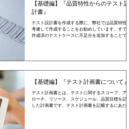
【基礎編】『品質特性からのテスト
計書』
テスト設計書を作成する際に、弊社では品質特性
考慮して作成することをお勧めしています。すで
作成済のテストケースに不足分を追加することで
品質も安定しますので、お勧めです。品質特性は
きく分けて、機能性、信頼性、効率性、保守性、
植性の5分類に分けています。各項目の詳細内容に
つい
【基礎編】『テスト計画書について
テスト計画書とは、テストに関するスコープ、ア
ローチ、リソース、スケジュール、品質目標を記
した計画書です。テスト計画書を記載するにあた
り、押さえておくべきポイントを記載します。