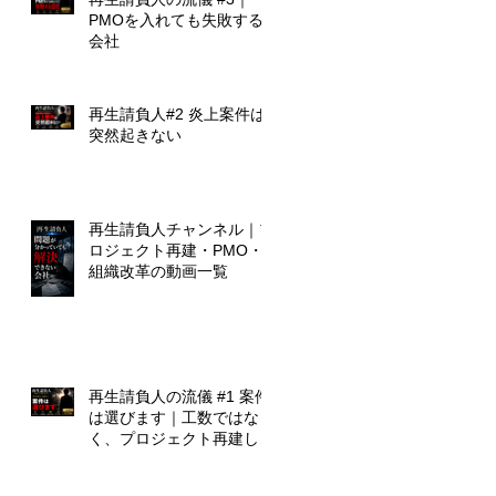
PMOを入れても失敗する
会社
ト
再生請負人#2 炎上案件は
突然起きない
ケ
再生請負人チャンネル｜プ
成
ロジェクト再建・PMO・
し
組織改革の動画一覧
の
再生請負人の流儀 #1 案件
験
は選びます｜工数ではな
く、プロジェクト再建しま
す
き