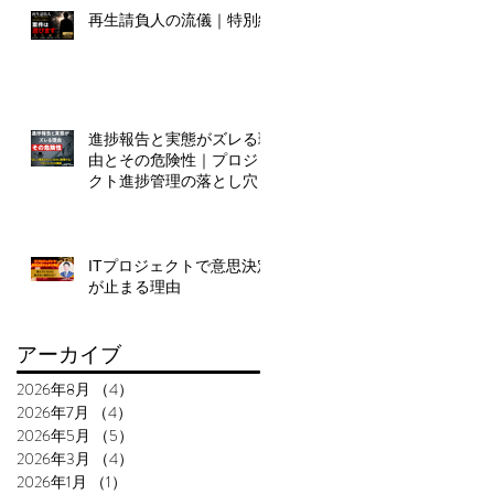
再生請負人の流儀｜特別編
、
ス
年
し
進捗報告と実態がズレる理
由とその危険性｜プロジェ
クト進捗管理の落とし穴
ト
ITプロジェクトで意思決定
が止まる理由
え
アーカイブ
ト
2026年8月
（4）
4件の記事
2026年7月
（4）
4件の記事
2026年5月
（5）
5件の記事
2026年3月
（4）
4件の記事
2026年1月
（1）
1件の記事