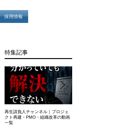
採用情報
特集記事
】
し
ケ
を
と
再生請負人チャンネル｜プロジェ
再生請負人の流儀｜特別編
クト再建・PMO・組織改革の動画
一覧