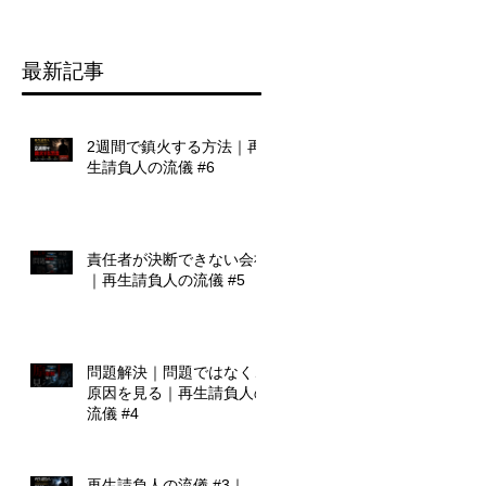
設
最新記事
を
に
、
2週間で鎮火する方法｜再
大
生請負人の流儀 #6
移
責任者が決断できない会社
｜再生請負人の流儀 #5
』
プ
述
問題解決｜問題ではなく、
原因を見る｜再生請負人の
流儀 #4
再生請負人の流儀 #3｜