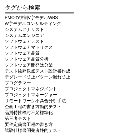
タグから検索
PMOの役割
V字モデル
WBS
W字モデル
コンサルティング
システムアナリスト
システムエンジニア
ソフトウェアテスト
ソフトウェアマトリクス
ソフトウェア品質
ソフトウェア品質分析
ソフトウェア開発は分業
テスト抜粋観点
テスト設計書作成
デグレード防止
パターン漏れ防止
プログラマー
プロジェクトマネジメント
プロジェクトマネージャー
リモートワーク
不具合分析手法
企画工程の書き方
動的テスト
品質特性
検討不足
標準化
第三者テスト
要件定義書工程の書き方
試験仕様書
開発者
静的テスト